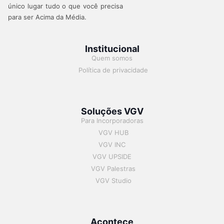
único lugar tudo o que você precisa
para ser Acima da Média.
Institucional
Quem somos
Política de privacidade
Soluções VGV
Para Incorporadoras
VGV HUB
VGV INC
VGV UPSIDE
VGV Palestras
VGV Studio
Acontece