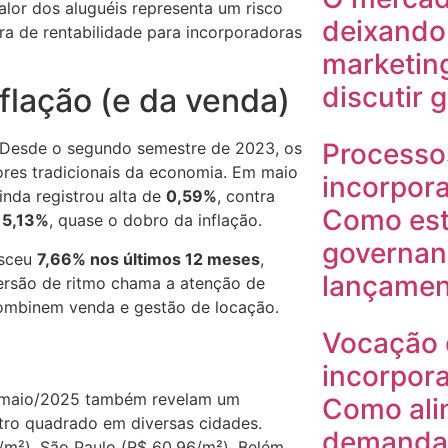
alor dos aluguéis representa um risco
deixando 
ra de rentabilidade para incorporadoras
marketin
discutir 
flação (e da venda)
Processo
. Desde o segundo semestre de 2023, os
res tradicionais da economia. Em maio
incorpora
nda registrou alta de
0,59%
, contra
Como est
u
5,13%
, quase o dobro da inflação.
governan
esceu
7,66% nos últimos 12 meses
,
lançamen
ersão de ritmo chama a atenção de
mbinem venda e gestão de locação.
Vocação 
incorpora
e maio/2025 também revelam um
Como ali
tro quadrado em diversas cidades.
demanda 
/m²), São Paulo (R$ 60,96/m²), Belém