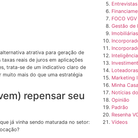
Entrevistas
Financiamen
FOCO VGV
Gestão de 
Imobiliária
Incorporad
Incorporad
ternativa atrativa para geração de
Inteligência
taxas reais de juros em aplicações
Investiment
es, trata-se de um indicativo claro de
Loteadoras
 muito mais do que uma estratégia
Marketing I
Minha Casa
Notícias d
vem) repensar seu
Opinião
Padrão
Resenha V
que já vinha sendo maturada no setor:
Vídeos
locação?