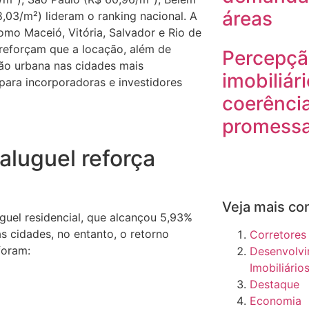
áreas
8,03/m²) lideram o ranking nacional. A
omo Maceió, Vitória, Salvador e Rio de
reforçam que a locação, além de
Percepçã
ão urbana nas cidades mais
imobiliár
para incorporadoras e investidores
coerência
promess
aluguel reforça
Veja mais co
uguel residencial, que alcançou 5,93%
 cidades, no entanto, o retorno
Corretores
foram:
Desenvolv
Imobiliário
Destaque
Economia