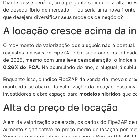
Diante desse cenário, uma pergunta se impõe: a alta no v
de desequilíbrio de mercado — ou seria uma nova frontei
que desejam diversificar seus modelos de negócio?
A locação cresce acima da in
O movimento de valorização dos aluguéis não é pontual
reajustes mensais do FipeZAP vêm superando os indicado
de 2025, mesmo com uma leve desaceleração, o índice ai
0,26% do IPCA
. No acumulado do ano, o aluguel já subi
Enquanto isso, o índice FipeZAP de venda de imóveis cr
mantendo-se abaixo da valorização da locação. Essa inv
investidores e abre espaço para
modelos híbridos
que co
Alta do preço de locação
Além da valorização acelerada, os dados do FipeZAP d
aumento significativo no preço médio de locação por me
Segundo o comparativo, cidades como Barueri (R$ 66,99