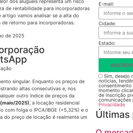
alor dos aluguéis representa um risco
E-mail:
ra de rentabilidade para incorporadoras
 artigo vamos analisar se a alta do
a de retorno para incorporadoras.
Cidade:
lho de 2025
Estado:
orporação
atsApp
INSCREV
Sim, desejo r
noticias, tendê
ento singular. Enquanto os preços de
consentimento 
trando altas consecutivas e, nos
momento clican
de inscrição p
ualquer outro índice de preços da
comunicações 
P (maio/2025)
, a locação residencial
Privacidade
do com folga o IPCA/IBGE (+5,32%) e o
Últimas
ta do preço de locação é realmente um
O mercado