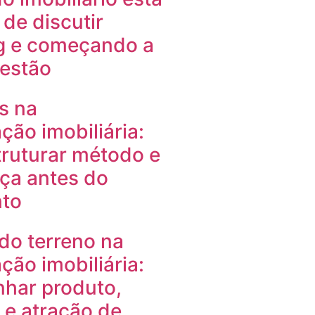
de discutir
g e começando a
gestão
s na
ção imobiliária:
ruturar método e
ça antes do
to
do terreno na
ção imobiliária:
nhar produto,
e atração de