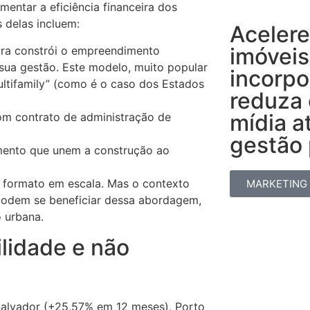
mentar a eficiência financeira dos
 delas incluem:
Acelere
imóveis
ra constrói o empreendimento
sua gestão. Este modelo, muito popular
incorpo
tifamily” (como é o caso dos Estados
reduza
mídia a
m contrato de administração de
gestão p
imento que unem a construção ao
 formato em escala. Mas o contexto
MARKETING
podem se beneficiar dessa abordagem,
 urbana.
ilidade e não
Salvador (+25,57% em 12 meses), Porto