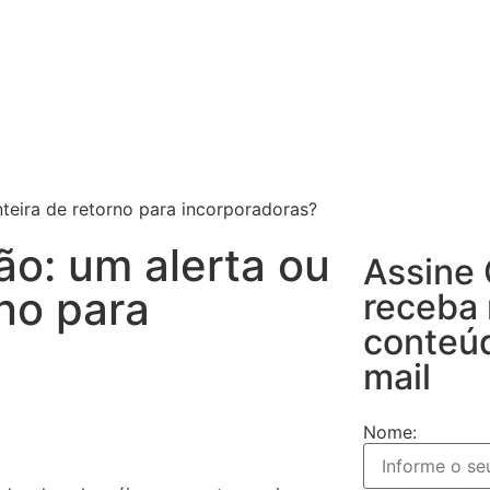
nteira de retorno para incorporadoras?
ão: um alerta ou
Assine
rno para
receba
conteú
mail
Nome: