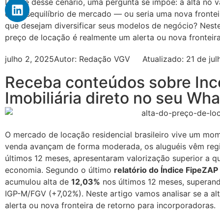
Diante desse cenário, uma pergunta se impõe: a alta no v
de desequilíbrio de mercado — ou seria uma nova frontei
que desejam diversificar seus modelos de negócio? Neste
preço de locação é realmente um alerta ou nova fronteir
julho 2, 2025
Autor:
Redação VGV
Atualizado: 21 de ju
Receba conteúdos sobre Inc
Imobiliária direto no seu Wh
O mercado de locação residencial brasileiro vive um mom
venda avançam de forma moderada, os aluguéis vêm regis
últimos 12 meses, apresentaram valorização superior a q
economia. Segundo o último
relatório do Índice FipeZA
acumulou alta de
12,03%
nos últimos 12 meses, superan
IGP-M/FGV (+7,02%). Neste artigo vamos analisar se a al
alerta ou nova fronteira de retorno para incorporadoras.