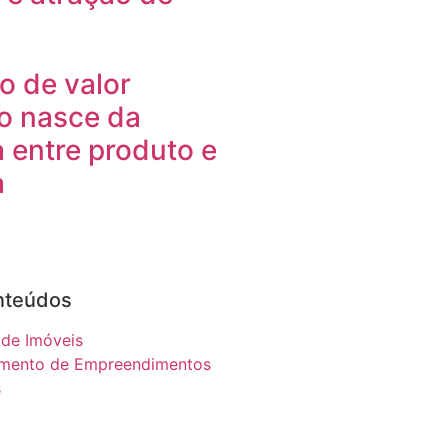
o de valor
io nasce da
 entre produto e
a
nteúdos
 de Imóveis
imento de Empreendimentos
s