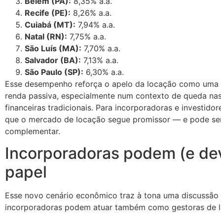
Belém (PA):
8,35% a.a.
Recife (PE):
8,26% a.a.
Cuiabá (MT):
7,94% a.a.
Natal (RN):
7,75% a.a.
São Luís (MA):
7,70% a.a.
Salvador (BA):
7,13% a.a.
São Paulo (SP):
6,30% a.a.
Esse desempenho reforça o apelo da locação como uma al
renda passiva, especialmente num contexto de queda nas 
financeiras tradicionais. Para incorporadoras e investidor
que o mercado de locação segue promissor — e pode ser
complementar.
Incorporadoras podem (e de
papel
Esse novo cenário econômico traz à tona uma discussão 
incorporadoras podem atuar também como gestoras de 