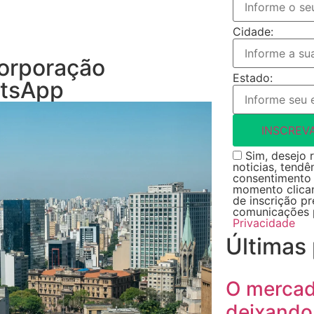
Cidade:
orporação
Estado:
atsApp
INSCREV
Sim, desejo r
noticias, tendê
consentimento 
momento clican
de inscrição p
comunicações 
Privacidade
Últimas
O mercado
deixando 