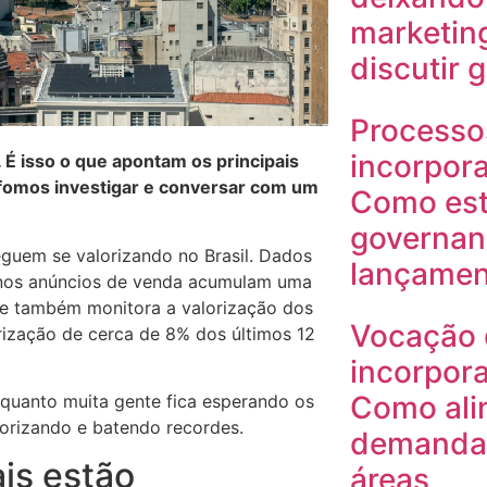
marketin
discutir 
Processo
incorpora
. É isso o que apontam os principais
fomos investigar e conversar com um
Como est
governan
eguem se valorizando no Brasil. Dados
lançamen
 nos anúncios de venda acumulam uma
que também monitora a valorização dos
Vocação 
rização de cerca de 8% dos últimos 12
incorpora
Como ali
nquanto muita gente fica esperando os
orizando e batendo recordes.
demanda 
is estão
áreas