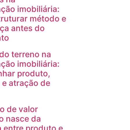
ção imobiliária:
ruturar método e
ça antes do
to
do terreno na
ção imobiliária:
nhar produto,
e atração de
o de valor
io nasce da
 entre produto e