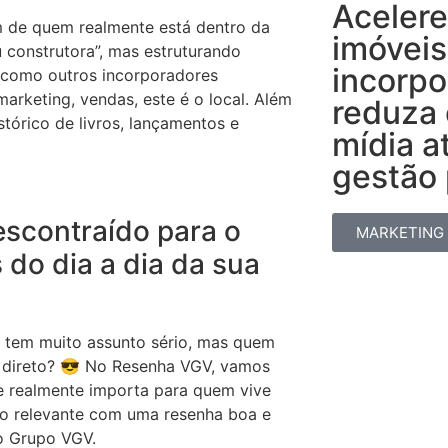
Acelere
m de quem realmente está dentro da
imóveis
 construtora”, mas estruturando
incorpo
r como outros incorporadores
arketing, vendas, este é o local. Além
reduza
stórico de livros, lançamentos e
mídia a
gestão p
scontraído para o
MARKETING
 do dia a dia da sua
, tem muito assunto sério, mas quem
 e direto? 😎 No Resenha VGV, vamos
ue realmente importa para quem vive
do relevante com uma resenha boa e
do Grupo VGV.