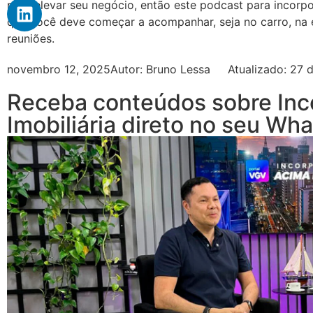
para elevar seu negócio, então este podcast para incorp
que você deve começar a acompanhar, seja no carro, na es
reuniões.
novembro 12, 2025
Autor:
Bruno Lessa
Atualizado: 27
Receba conteúdos sobre Inc
Imobiliária direto no seu Wh