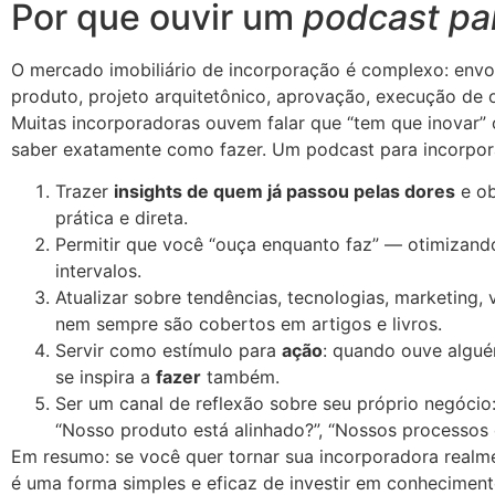
Por que ouvir um
podcast pa
O mercado imobiliário de incorporação é complexo: envol
produto, projeto arquitetônico, aprovação, execução de 
Muitas incorporadoras ouvem falar que “tem que inovar” o
saber exatamente como fazer. Um podcast para incorpo
Trazer
insights de quem já passou pelas dores
e ob
prática e direta.
Permitir que você “ouça enquanto faz” — otimizan
intervalos.
Atualizar sobre tendências, tecnologias, marketing
nem sempre são cobertos em artigos e livros.
Servir como estímulo para
ação
: quando ouve algué
se inspira a
fazer
também.
Ser um canal de reflexão sobre seu próprio negóci
“Nosso produto está alinhado?”, “Nossos processos 
Em resumo: se você quer tornar sua incorporadora realme
é uma forma simples e eficaz de investir em conheciment