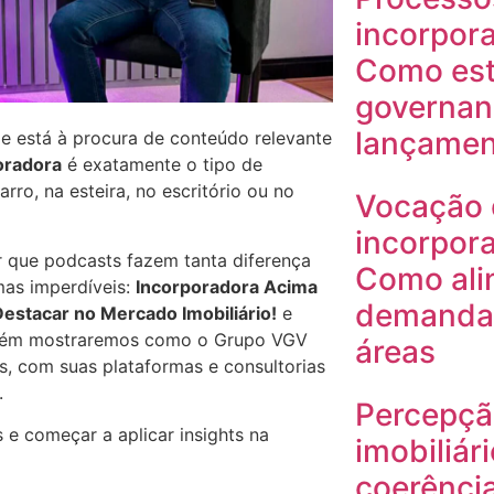
incorpora
Como est
governan
lançamen
 e está à procura de conteúdo relevante
oradora
é exatamente o tipo de
ro, na esteira, no escritório ou no
Vocação 
incorpora
r que podcasts fazem tanta diferença
Como ali
mas imperdíveis:
Incorporadora Acima
demanda 
estacar no Mercado Imobiliário!
e
mbém mostraremos como o Grupo VGV
áreas
, com suas plataformas e consultorias
.
Percepçã
 e começar a aplicar insights na
imobiliár
coerência