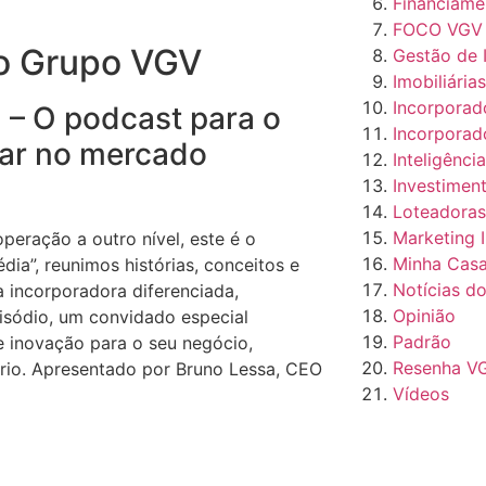
Financiamen
FOCO VGV
do Grupo VGV
Gestão de 
Imobiliária
Incorporad
 – O podcast para o
Incorporad
car no mercado
Inteligência
Investiment
Loteadoras
Marketing I
peração a outro nível, este é o
Minha Casa
ia”, reunimos histórias, conceitos e
Notícias d
a incorporadora diferenciada,
Opinião
isódio, um convidado especial
Padrão
e inovação para o seu negócio,
Resenha V
rio. Apresentado por Bruno Lessa, CEO
Vídeos