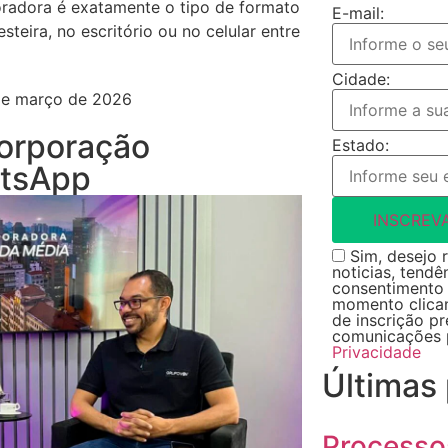
oradora é exatamente o tipo de formato
E-mail:
teira, no escritório ou no celular entre
Cidade:
 de março de 2026
orporação
Estado:
atsApp
INSCREV
Sim, desejo r
noticias, tendê
consentimento 
momento clican
de inscrição p
comunicações 
Privacidade
Últimas
Processo