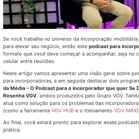
Se você trabalha no universo da incorporação imobiliária
para elevar seu negócio, então este
podcast para incorp
formato que você deve começar a acompanhar, seja no car
celular entre reuniões.
Neste artigo vamos apresentar uma visão geral sobre po
para incorporadoras, e em seguida destacar dois progra
da Média – O Podcast para o incorporador que quer Se D
Resenha VGV
, ambos produzidos pelo Grupo VGV. Ta
atua como solução para os problemas das incorporadoras
(como a ferramenta
VGV HUB
e o treinamento
VGV MAX
)
Ao final, você estará pronto para explorar esses podcasts
prática.