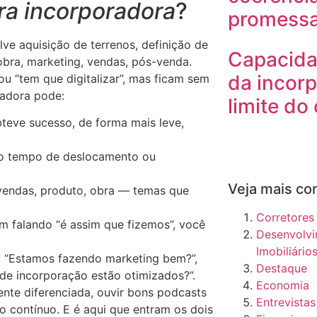
ra incorporadora
?
promess
ve aquisição de terrenos, definição de
Capacida
obra, marketing, vendas, pós-venda.
da incorp
u “tem que digitalizar”, mas ficam sem
radora pode:
limite do
teve sucesso, de forma mais leve,
do tempo de deslocamento ou
Veja mais co
, vendas, produto, obra — temas que
Corretores
m falando “é assim que fizemos”, você
Desenvolv
Imobiliário
o: “Estamos fazendo marketing bem?”,
Destaque
de incorporação estão otimizados?”.
Economia
nte diferenciada, ouvir bons podcasts
Entrevistas
o contínuo. E é aqui que entram os dois