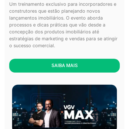
Um treinamento exclusivo para incorporadores e
construtores que estão planejando novos
lançamentos imobiliários. O evento aborda
processos e dicas práticas que vão desde a
concepção dos produtos imobiliários até
estratégias de marketing e vendas para se atingir
o sucesso comercial.
SAIBA MAIS