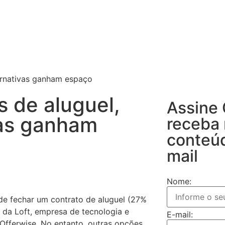
ternativas ganham espaço
s de aluguel,
Assine
vas ganham
receba
conteú
mail
Nome:
de fechar um contrato de aluguel (27%
 da Loft, empresa de tecnologia e
E-mail:
 Offerwise. No entanto, outras opções