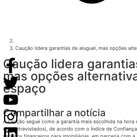
Caução lidera garantias de aluguel, mas opções al
Caução lidera garantia
mas opções alternati
espaço
Compartilhar a notícia
A caução segue como a garantia mais escolhida na hora 
dos entrevistados), de acordo com o Índice de Confiança
serviços financeiros para imobiliárias, em parceria com a