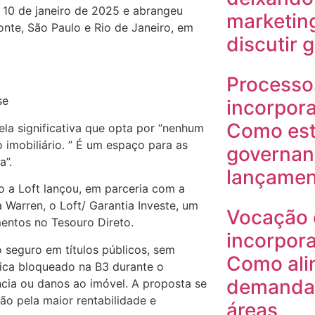
 10 de janeiro de 2025 e abrangeu
marketin
onte, São Paulo e Rio de Janeiro, em
discutir 
Processo
se
incorpora
Como est
ela significativa que opta por “nenhum
 imobiliário. ” É um espaço para as
governan
a”.
lançamen
 a Loft lançou, em parceria com a
 Warren, o Loft/ Garantia Investe, um
Vocação 
entos no Tesouro Direto.
incorpora
 seguro em títulos públicos, sem
Como ali
fica bloqueado na B3 durante o
demanda 
cia ou danos ao imóvel. A proposta se
ção pela maior rentabilidade e
áreas