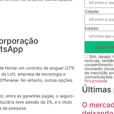
Cidade:
Estado:
orporação
atsApp
INSCREV
Sim, desejo r
noticias, tendê
consentimento 
de fechar um contrato de aluguel (27%
momento clican
de inscrição p
 da Loft, empresa de tecnologia e
comunicações 
 Offerwise. No entanto, outras opções
Privacidade
Últimas
to, entre as garantias pagas, o seguro-
duciária teve adesão de 2%, e o título
O mercado
s da pesquisa.
deixando 