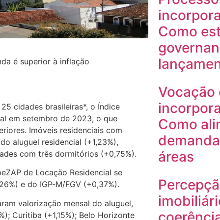
incorpora
Como est
governan
lançamen
da é superior à inflação
Vocação 
incorpora
 cidades brasileiras*, o Índice
cial em setembro de 2023, o que
Como ali
riores. Imóveis residenciais com
demanda 
do aluguel residencial (+1,23%),
áreas
ades com três dormitórios (+0,75%).
peZAP de Locação Residencial se
Percepçã
,26%) e do IGP-M/FGV (+0,37%).
imobiliár
aram valorização mensal do aluguel,
coerência
%); Curitiba (+1,15%); Belo Horizonte