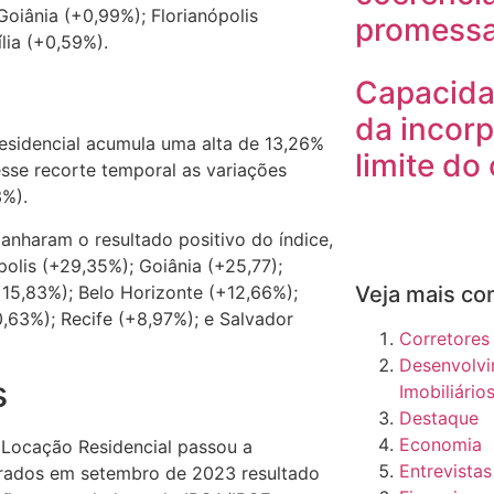
Goiânia (+0,99%); Florianópolis
promess
lia (+0,59%).
Capacida
da incorp
esidencial acumula uma alta de 13,26%
limite do
sse recorte temporal as variações
3%).
nharam o resultado positivo do índice,
ópolis (+29,35%); Goiânia (+25,77);
(+15,83%); Belo Horizonte (+12,66%);
Veja mais co
0,63%); Recife (+8,97%); e Salvador
Corretores
Desenvolv
s
Imobiliário
Destaque
Economia
 Locação Residencial passou a
Entrevistas
rrados em setembro de 2023 resultado