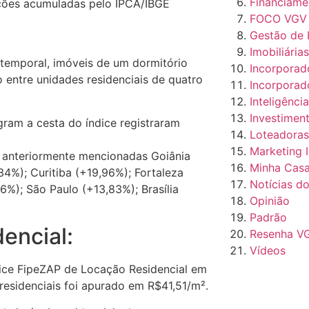
Financiamen
ações acumuladas pelo IPCA/IBGE
FOCO VGV
Gestão de 
Imobiliária
 temporal, imóveis de um dormitório
Incorporad
entre unidades residenciais de quatro
Incorporad
Inteligência
Investiment
ram a cesta do índice registraram
Loteadoras
Marketing I
is anteriormente mencionadas Goiânia
Minha Casa
34%); Curitiba (+19,96%); Fortaleza
Notícias d
6%); São Paulo (+13,83%); Brasília
Opinião
Padrão
encial:
Resenha V
Vídeos
ice FipeZAP de Locação Residencial em
esidenciais foi apurado em R$41,51/m².