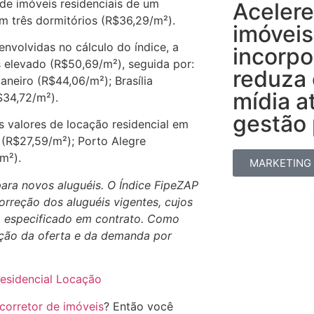
de imóveis residenciais de um
Acelere
m três dormitórios (R$36,29/m²).
imóveis
nvolvidas no cálculo do índice, a
incorpo
 elevado (R$50,69/m²), seguida por:
reduza
aneiro (R$44,06/m²); Brasília
mídia a
$34,72/m²).
gestão p
 valores de locação residencial em
 (R$27,59/m²); Porto Alegre
m²).
MARKETING
para novos aluguéis. O Índice FipeZAP
orreção dos aluguéis vigentes, cujos
o especificado em contrato. Como
ução da oferta e da demanda por
Residencial Locação
corretor de imóveis
? Então você