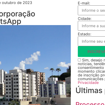
e outubro de 2023
E-mail:
orporação
Cidade:
atsApp
Estado:
INSCREV
Sim, desejo r
noticias, tendê
consentimento 
momento clican
de inscrição p
comunicações 
Privacidade
Últimas
Processo