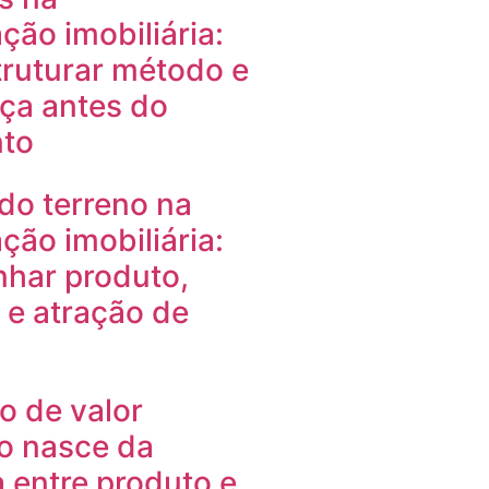
ção imobiliária:
ruturar método e
ça antes do
to
do terreno na
ção imobiliária:
nhar produto,
e atração de
o de valor
io nasce da
 entre produto e