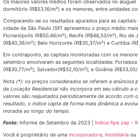
Os maiores valores médios foram observados no aluguel 
dormitório (R$53,16/m²) e os menores, entre unidades co
Comparando-se os resultados apurados para as capitais e
cidade de São Paulo (SP) apresentou o preço médio mais
Florianópolis (R$50,46/m²); Recife (R$46,33/m²), Rio de J
(R$40,36/m²); Belo Horizonte (R$35,37/m²) e Curitiba (R
Em contraponto, as capitais monitoradas com os menores
setembro envolveram as seguintes localidades: Fortaleza
(R$30,77/m²); Salvador(R$32,10/m²); e Goiânia (R$33,05/
Nota (*): os preços considerados se referem a anúncios 
de Locação Residencial não incorpora em seu cálculo a c
valores são reajustados periodicamente de acordo com 
resultado, o índice capta de forma mais dinâmica a evol
moradia ao longo do tempo.
Fonte:
Informe de Setembro de 2023 |
Índice fipe zap – 
Você é proprietário de uma
incorporadora
,
imobiliária
ou