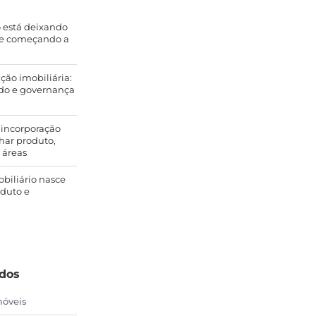
 está deixando
g e começando a
ção imobiliária:
do e governança
 incorporação
har produto,
 áreas
obiliário nasce
oduto e
údos
móveis