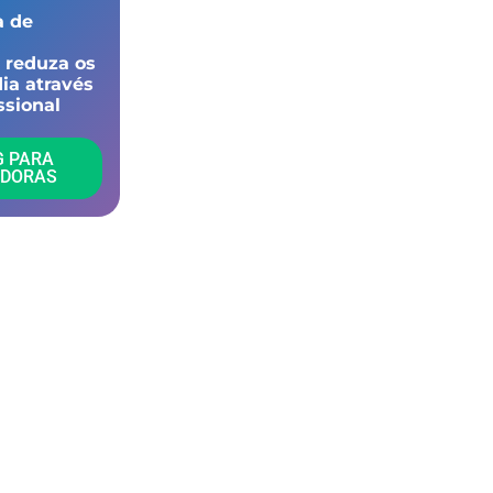
a de
e reduza os
ia através
sional​
G PARA
ADORAS