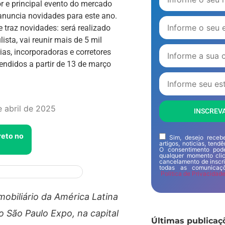
r e principal evento do mercado
 anuncia novidades para este ano.
 traz novidades: será realizado
sta, vai reunir mais de 5 mil
rias, incorporadoras e corretores
endidos a partir de 13 de março
e abril de 2025
INSCREV
reto no
Sim, desejo recebe
artigos, noticias, tend
O consentimento pode
qualquer momento clic
cancelamento de inscr
todas as comunicaçõ
Politica de Privacidad
obiliário da América Latina
o São Paulo Expo, na capital
Últimas publicaç