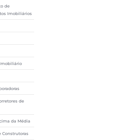
to de
s Imobiliários
mobiliário
poradoras
orretores de
Acima da Média
e Construtoras