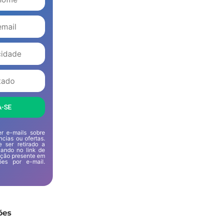
A-SE
r e-mails sobre
ências ou ofertas.
 ser retirado a
ando no link de
ição presente em
es por e-mail.
e
ões