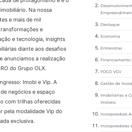
cada de protagonismo e é o
Desenvolvimen
mobiliário. Na nossa
Empreendimento
tes e mais de mil
Destaque
transformações e
Economia
ção e tecnologia, insights
liárias diante aos desafios
Entrevistas
e anunciamos a realização
Financiamento I
 CRO do Grupo OLX.
FOCO VGV
gresso: Imobi e Vip. A
Gestão de Incor
 de negócios e espaço
Imobiliárias e C
o com trilhas oferecidas
Imóveis
ar pela modalidade Vip do
Incorporadora 
ada exclusiva.
Incorporadoras 