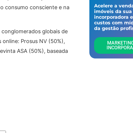
Acelere a vend
no consumo consciente e na
imóveis da sua
incorporadora 
custos com míd
da gestão profis
s conglomerados globais de
s online: Prosus NV (50%),
MARKETIN
INCORPOR
Adevinta ASA (50%), baseada