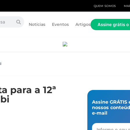
QUEM SOMOS
MAR
Assine grátis 
Notícias
Eventos
Artigos
BI
a para a 12ª
obi
Assine GRÁTIS 
nossos conteú
e-mail