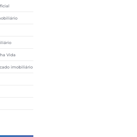
ficial
obiliário
liário
ha Vida
cado imobiliário