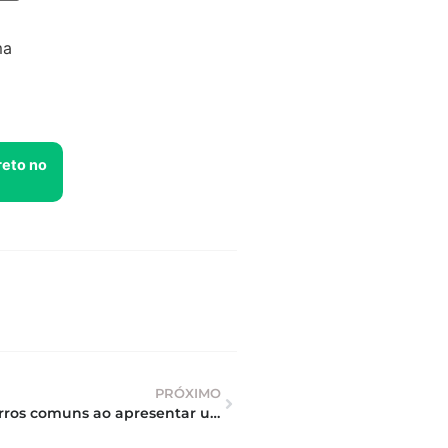
ma
reto no
PRÓXIMO
Erros comuns ao apresentar um imóvel que Corretores devem evitar ao apresentar um imóvel